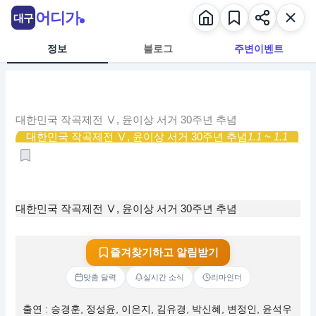
콘
어디가
대구
텐
츠
정보
블로그
주변이벤트
로
건
너
뛰
대한민국 작곡제전 Ⅴ, 윤이상 서거 30주년 추념
기
대한민국 작곡제전 Ⅴ, 윤이상 서거 30주년 추념
1.1 ~ 1.1
대한민국 작곡제전 Ⅴ, 윤이상 서거 30주년 추념
즐겨찾기하고 알림받기
맞춤 달력
실시간 소식
리마인더
출연 : 승경훈, 정성윤, 이은지, 김유경, 박신혜, 변정인, 윤석우