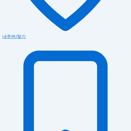
내주변/찾기