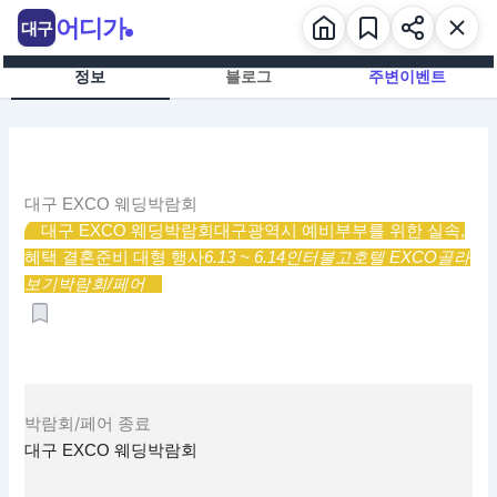
콘
어디가
대구
텐
츠
정보
블로그
주변이벤트
로
건
너
뛰
기
대구 EXCO 웨딩박람회
대구 EXCO 웨딩박람회
대구광역시 예비부부를 위한 실속,
혜택 결혼준비 대형 행사
6.13 ~ 6.14
인터불고호텔 EXCO
골라
보기
박람회/페어
박람회/페어
종료
대구 EXCO 웨딩박람회