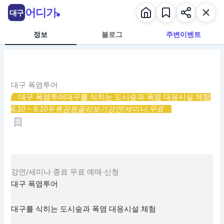
콘
어디가
대구
텐
츠
정보
블로그
주변이벤트
로
건
너
뛰
대구 폭염투어
기
대구 폭염투어
대구를 식히는 도시숲과 폭염 대응시설 체험
6.10 ~ 6.10
두류공원
골라보기
강연/세미나,
무료
강연/세미나
종료
무료
예매·신청
대구 폭염투어
대구를 식히는 도시숲과 폭염 대응시설 체험