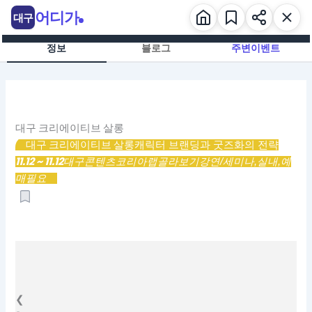
콘
어디가
대구
텐
츠
정보
블로그
주변이벤트
로
건
너
뛰
기
대구 크리에이티브 살롱
대구 크리에이티브 살롱
캐릭터 브랜딩과 굿즈화의 전략
11.12 ~ 11.12
대구콘텐츠코리아랩
골라보기
강연/세미나,
실내,
예
매필요
❮