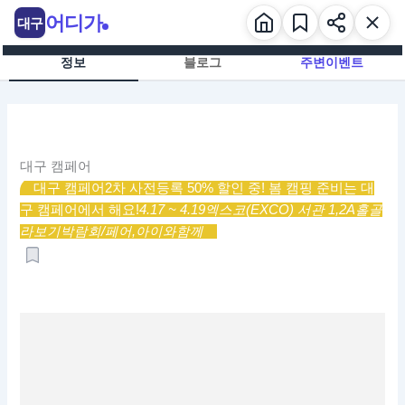
콘
어디가
대구
텐
츠
정보
블로그
주변이벤트
로
건
너
뛰
기
대구 캠페어
대구 캠페어
2차 사전등록 50% 할인 중! 봄 캠핑 준비는 대
구 캠페어에서 해요!
4.17 ~ 4.19
엑스코(EXCO) 서관 1,2A홀
골
라보기
박람회/페어,
아이와함께