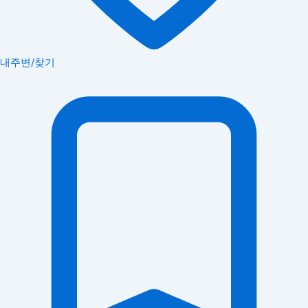
내주변/찾기