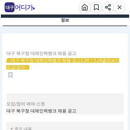
콘
어디가
대구
텐
츠
정보
로
건
너
뛰
기
대구 북구청 대체인력뱅크 채용 공고
대구 북구청 대체인력뱅크 채용 공고
1.24 ~ 1.24
골라보기
모집/참여
모집/참여
예매·신청
대구 북구청 대체인력뱅크 채용 공고
📌 주요 내용