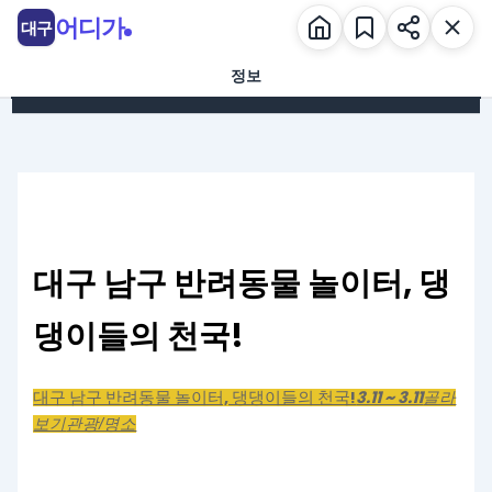
콘텐츠로 건너뛰기
어디가
대구
정보
대구 남구 반려동물 놀이터, 댕
댕이들의 천국!
대구 남구 반려동물 놀이터, 댕댕이들의 천국!
3.11 ~ 3.11
골라
보기
관광/명소