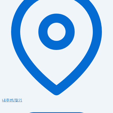
내주변/찾기