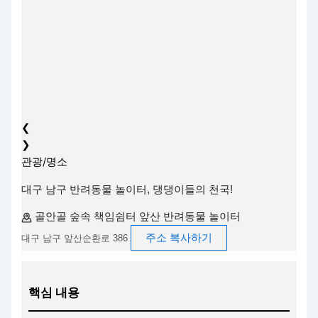
❮
❯
관광/명소
대구 남구 반려동물 놀이터, 댕댕이들의 천국!
골안골 숲속 책임쉼터 앞산 반려동물 놀이터
주소 복사하기
대구 남구 앞산순환로 386
핵심 내용