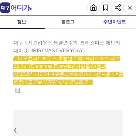
어디가
대구
정보
블로그
주변이벤트
대구콘서트하우스 특별연주회: 크리스마스 에브리
데이 (CHRISTMAS EVERYDAY)
대구콘서트하우스 특별연주회: 크리스마스 에브
리데이 (Christmas Everyday)
서양음악(클래
식)
12.24 ~ 12.24
대구콘서트하우스 (그랜드홀 (대공
연장) )
골라보기
공연,
실내,
예매필요
❮