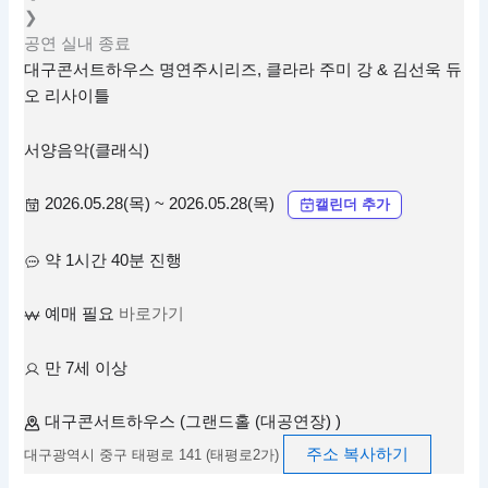
❯
공연
실내
종료
대구콘서트하우스 명연주시리즈, 클라라 주미 강 & 김선욱 듀
오 리사이틀
서양음악(클래식)
2026.05.28(목) ~ 2026.05.28(목)
캘린더 추가
약 1시간 40분 진행
예매 필요
바로가기
만 7세 이상
대구콘서트하우스 (그랜드홀 (대공연장) )
주소 복사하기
대구광역시 중구 태평로 141 (태평로2가)