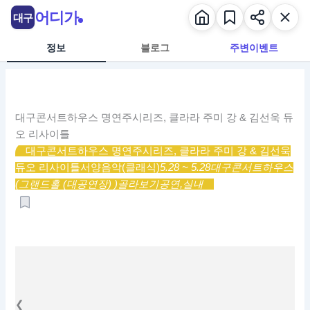
콘
어디가
대구
텐
츠
정보
블로그
주변이벤트
로
건
너
뛰
대구콘서트하우스 명연주시리즈, 클라라 주미 강 & 김선욱 듀
기
오 리사이틀
대구콘서트하우스 명연주시리즈, 클라라 주미 강 & 김선욱
듀오 리사이틀
서양음악(클래식)
5.28 ~ 5.28
대구콘서트하우스
(그랜드홀 (대공연장) )
골라보기
공연,
실내
❮