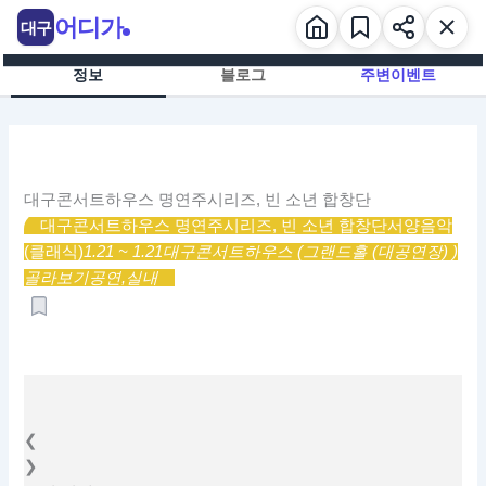
콘
어디가
대구
텐
츠
정보
블로그
주변이벤트
로
건
너
뛰
기
대구콘서트하우스 명연주시리즈, 빈 소년 합창단
대구콘서트하우스 명연주시리즈, 빈 소년 합창단
서양음악
(클래식)
1.21 ~ 1.21
대구콘서트하우스 (그랜드홀 (대공연장) )
골라보기
공연,
실내
❮
❯