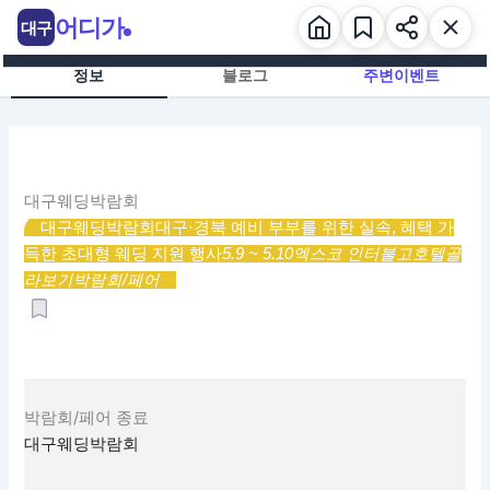
콘
어디가
대구
텐
츠
정보
블로그
주변이벤트
로
건
너
뛰
기
대구웨딩박람회
대구웨딩박람회
대구·경북 예비 부부를 위한 실속, 혜택 가
득한 초대형 웨딩 지원 행사
5.9 ~ 5.10
엑스코 인터불고호텔
골
라보기
박람회/페어
박람회/페어
종료
대구웨딩박람회