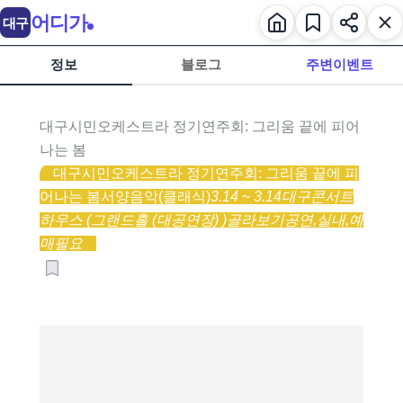
어디가
대구
정보
블로그
주변이벤트
대구시민오케스트라 정기연주회: 그리움 끝에 피어
나는 봄
대구시민오케스트라 정기연주회: 그리움 끝에 피
어나는 봄
서양음악(클래식)
3.14 ~ 3.14
대구콘서트
하우스 (그랜드홀 (대공연장) )
골라보기
공연,
실내,
예
매필요