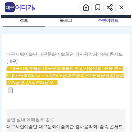
콘
어디가
대구
텐
츠
정보
블로그
주변이벤트
로
건
너
뛰
기
대구시립예술단 대구문화예술회관 감사음악회: 숲속 콘서트
[대구]
대구시립예술단 대구문화예술회관 감사음악회: 숲속 콘서
트 [대구]
복합
6.12 ~ 6.12
대구문화예술회관 (숲속공연장)
골라
보기
공연,
실내,
예매필요
공연
실내
예매필요
종료
대구시립예술단 대구문화예술회관 감사음악회: 숲속 콘서트