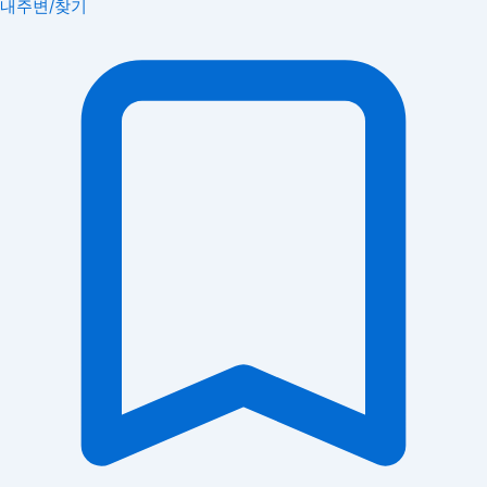
내주변/찾기