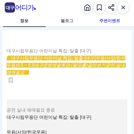
콘
어디가
대구
텐
츠
정보
블로그
주변이벤트
로
건
너
뛰
대구시립무용단 어린이날 특집: 탈출 [대구]
기
대구시립무용단 어린이날 특집: 탈출 [대구]
무용(서양/한국
무용)
5.5 ~ 5.5
대구문화예술회관 (팔공홀)
골라보기
공연,
실내,
예매필요
공연
실내
예매필요
종료
대구시립무용단 어린이날 특집: 탈출 [대구]
무용(서양/한국무용)