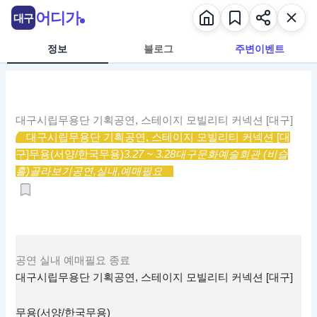
콘
어디가
대구
텐
츠
정보
블로그
주변이벤트
로
건
너
뛰
대구시립무용단 기획공연, 스테이지 모빌리티 커넥션 [대구]
기
대구시립무용단 기획공연, 스테이지 모빌리티 커넥션 [대
구]
무용(서양/한국무용)
3.27 ~ 3.28
대구문화예술회관 (비슬
홀)
골라보기
공연,
실내,
예매필요
공연
실내
예매필요
종료
대구시립무용단 기획공연, 스테이지 모빌리티 커넥션 [대구]
무용(서양/한국무용)