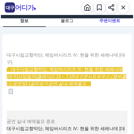
콘
어디가
대구
텐
츠
정보
블로그
주변이벤트
로
건
너
뛰
기
대구시립교향악단, 체임버시리즈 Ⅳ: 현을 위한 세레나데 [대
구]
대구시립교향악단, 체임버시리즈 Ⅳ: 현을 위한 세레나데
[대구]
서양음악(클래식)
7.15 ~ 7.15
대구콘서트하우스 (챔버홀
(소공연장) )
골라보기
공연,
실내,
예매필요
공연
실내
예매필요
종료
대구시립교향악단, 체임버시리즈 Ⅳ: 현을 위한 세레나데 [대