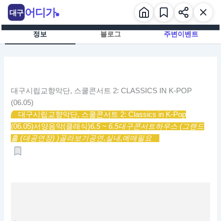
콘
어디가
대구
텐
츠
정보
블로그
주변이벤트
로
건
너
뛰
기
대구시립교향악단, 스쿨콘서트 2: CLASSICS IN K-POP
(06.05)
대구시립교향악단, 스쿨콘서트 2: Classics in K-Pop
(06.05)
서양음악(클래식)
6.5 ~ 6.5
대구콘서트하우스 (그랜드
홀 (대공연장) )
골라보기
공연,
실내,
예매필요