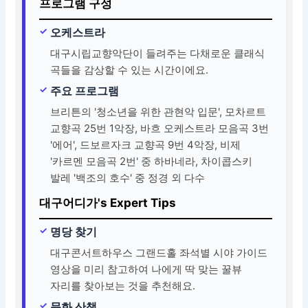
프로그램 구성
오케스트라
대구시립교향악단이 들려주는 다채로운 클래식
곡들을 감상할 수 있는 시간이에요.
주요 프로그램
브리튼의 '청소년을 위한 관현악 입문', 모차르트
교향곡 25번 1악장, 바흐 오케스트라 모음곡 3번
'에어', 드보르자크 교향곡 9번 4악장, 비제
'카르멘 모음곡 2번' 중 하바네라, 차이콥스키
발레 '백조의 호수' 중 정경 외 다수
대구어디가's Expert Tips
명당 찾기
대구콘서트하우스 그랜드홀 좌석별 시야 가이드
영상을 미리 참고하여 나에게 딱 맞는 꿀뷰
자리를 찾아보는 것을 추천해요.
문화 산책