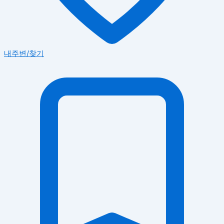
내주변/찾기