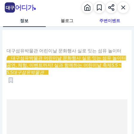
콘
어디가
대구
텐
츠
정보
블로그
주변이벤트
로
건
너
뛰
대구섬유박물관 어린이날 문화행사 실로 잇는 섬유 놀이터
기
대구섬유박물관 어린이날 문화행사 실로 잇는 섬유 놀이터
공연, 체험, 이벤트까지! 실과 함께하는 어린이날 축제
5.5 ~
5.5
대구섬유박물관