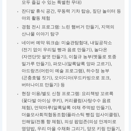
모두 즐길 수 있는 특별한 무대)
잔디밭 휴식 공간, 무동력 기차 탑승, 짚단 놀이터 등
야외 활동 체험
경험 전시 프로그램: 느린 햄버거 만들기, 지역의
산나물 이야기 탐구
네이버 예약 워크숍: 미술관탐험대, 내일공작소
(전기 없이 우리밀 빵과 음료 만들기), 놀다온
(자연단맛 쌀엿 만들기), 이철규 농부(멧돌로 토종
밀가루 만들기), 파모니(알록달록 양파 고르기),
아드랑즈(어린이 예술 프로그램), 하수정 농부
(곤충호텔 짓기), 오이디아(우드카빙으로 포크,
버터나이프 만들기) 등
현장 이용/별도 신청 프로그램: 요리책방 꼬르륵
(꽃다발 아이싱 쿠키), 커리큘럼(사탕수수 음료
체험), 언덕마루(알록달록 야채 주먹밥 만들기),
더쓸모사회적협동조합(플라스틱 빵집 업사이클링),
인해일(전통 향 체험), 의성 팝업존(의성 안계미로
영양밥, 우리 마을 수채화 그리기, 양모 키링 만들기,