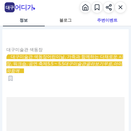
콘
어디가
대구
텐
츠
정보
블로그
주변이벤트
로
건
너
뛰
대구미술관 색동장
기
대구미술관 색동장
어린이날, 가족과 함께하는 다채로운 시
장, 워크숍, 공연 축제
5.5 ~ 5.5
대구미술관
골라보기
무료,
아이
와함께