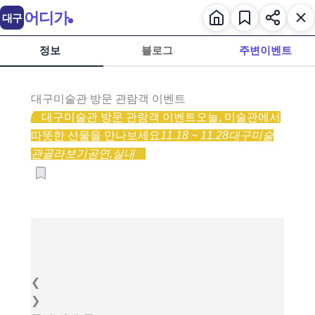
어디가
대구
정보
블로그
주변이벤트
대구미술관 방문 관람객 이벤트
대구미술관 방문 관람객 이벤트
오늘, 미술관에서
따뜻한 선물을 만나보세요
11.18 ~ 11.28
대구미술
관
골라보기
공연,
실내
❮
❯