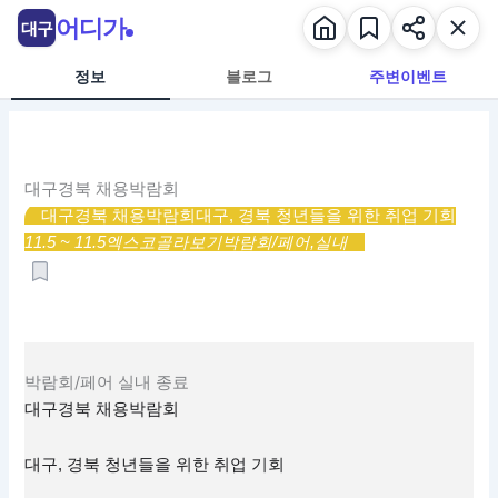
콘
어디가
대구
텐
츠
정보
블로그
주변이벤트
로
건
너
뛰
대구경북 채용박람회
기
대구경북 채용박람회
대구, 경북 청년들을 위한 취업 기회
11.5 ~ 11.5
엑스코
골라보기
박람회/페어,
실내
박람회/페어
실내
종료
대구경북 채용박람회
대구, 경북 청년들을 위한 취업 기회