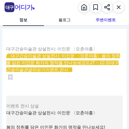
콘
어디가
대구
텐
츠
정보
블로그
주변이벤트
로
건
너
뛰
대구간송미술관 상설전시: 이인문 〈모춘야흥〉
기
대구간송미술관 상설전시: 이인문 〈모춘야흥〉
봄의 정취
를 담은 이인문 화가의 명작을 만나보세요!
1.27 ~ 12.31
대구
간송미술관
골라보기
이벤트,
전시
이벤트
전시
상설
대구간송미술관 상설전시: 이인문 〈모춘야흥〉
봄의 정취를 담은 이인문 화가의 명작을 만나보세요!