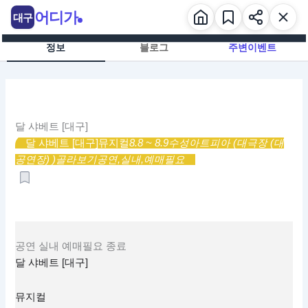
콘
어디가
대구
텐
츠
정보
블로그
주변이벤트
로
건
너
뛰
기
달 샤베트 [대구]
달 샤베트 [대구]
뮤지컬
8.8 ~ 8.9
수성아트피아 (대극장 (대
공연장) )
골라보기
공연,
실내,
예매필요
공연
실내
예매필요
종료
달 샤베트 [대구]
뮤지컬