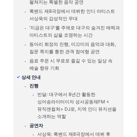
펼쳐지는 특별한 음악 공연
록밴드 제8극장에서 데뷔한 인디 아티스트
서상욱의 감성적인 무대
'지금은 대구'를 주제로 대구의 숨겨진 매력과
아티스트의 삶을 조명하는 시간
동아리 회장의 진행, 이끄미의 음악과 대화,
질문 쪽지를 통한 관객 참여형 공연
음료 주문 시 무료로 즐길 수 있는 일상 속
예술 향유 기회
상세 안내
진행
빈달: 대구에서 8년간 활동한
싱어송라이터이자 성서공동체FM <
뮤직앤컬쳐> DJ로, 지역 인디 뮤지션을
소개하는 역할
공연자
서상욱: 록밴드 제8극장에서 데뷔 후