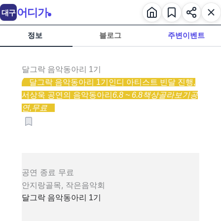
어디가
대구
정보
블로그
주변이벤트
달그락 음악동아리 1기
달그락 음악동아리 1기
인디 아티스트 빈달 진행,
서상욱 공연의 음악동아리
6.8 ~ 6.8
책상
골라보기
공
연,
무료
공연
종료
무료
안지랑골목, 작은음악회
달그락 음악동아리 1기