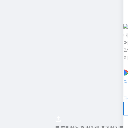
대
더
알
지
다
다