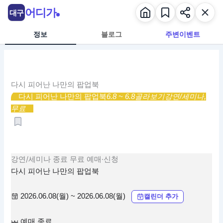
콘
어디가
대구
텐
츠
정보
블로그
주변이벤트
로
건
너
뛰
다시 피어난 나만의 팝업북
기
다시 피어난 나만의 팝업북
6.8 ~ 6.8
골라보기
강연/세미나,
무료
강연/세미나
종료
무료
예매·신청
다시 피어난 나만의 팝업북
2026.06.08(월) ~ 2026.06.08(월)
캘린더 추가
예매 종료