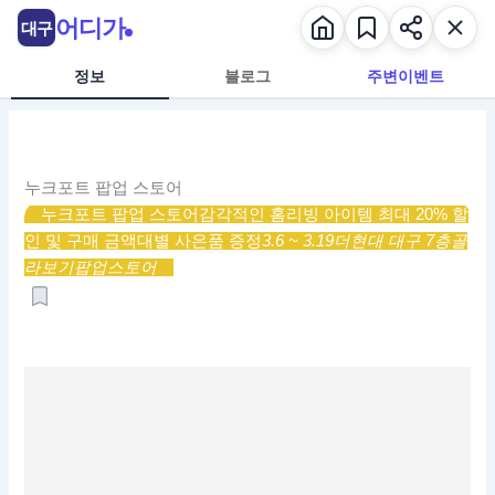
콘
어디가
대구
텐
츠
정보
블로그
주변이벤트
로
건
너
뛰
누크포트 팝업 스토어
기
누크포트 팝업 스토어
감각적인 홈리빙 아이템 최대 20% 할
인 및 구매 금액대별 사은품 증정
3.6 ~ 3.19
더현대 대구 7층
골
라보기
팝업스토어