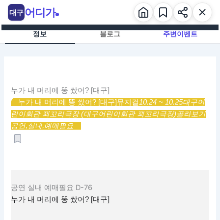
콘
어디가
대구
텐
츠
정보
블로그
주변이벤트
로
건
너
뛰
기
누가 내 머리에 똥 쌌어? [대구]
누가 내 머리에 똥 쌌어? [대구]
뮤지컬
10.24 ~ 10.25
대구어
린이회관 꾀꼬리극장 (대구어린이회관 꾀꼬리극장)
골라보기
공연,
실내,
예매필요
공연
실내
예매필요
D-76
누가 내 머리에 똥 쌌어? [대구]