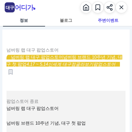
콘
어디가
대구
텐
츠
정보
블로그
주변이벤트
로
건
너
뛰
넘버링 랩 대구 팝업스토어
기
넘버링 랩 대구 팝업스토어
넘버링 브랜드 10주년 기념, 대
구 첫 팝업
4.17 ~ 5.14
신세계 대구점
골라보기
팝업스토어
팝업스토어
종료
넘버링 랩 대구 팝업스토어
넘버링 브랜드 10주년 기념, 대구 첫 팝업