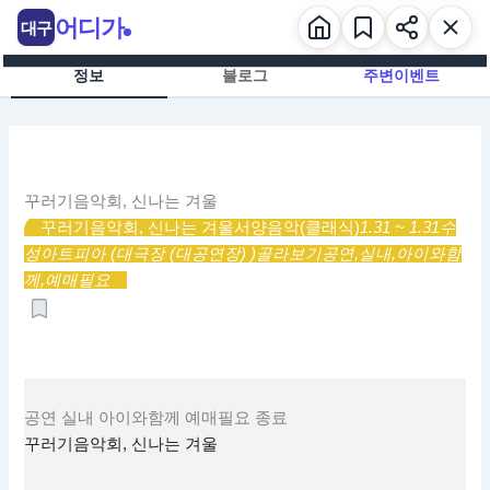
콘
어디가
대구
텐
츠
정보
블로그
주변이벤트
로
건
너
뛰
기
꾸러기음악회, 신나는 겨울
꾸러기음악회, 신나는 겨울
서양음악(클래식)
1.31 ~ 1.31
수
성아트피아 (대극장 (대공연장) )
골라보기
공연,
실내,
아이와함
께,
예매필요
공연
실내
아이와함께
예매필요
종료
꾸러기음악회, 신나는 겨울