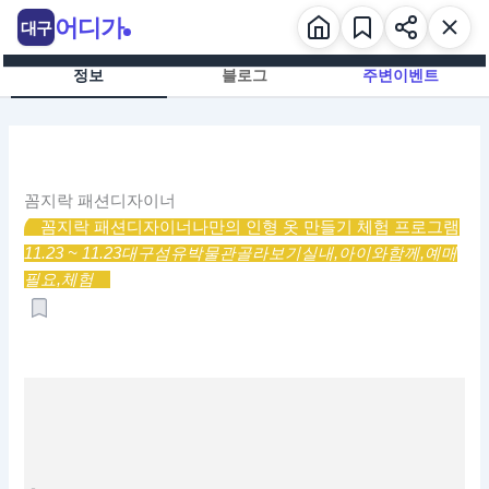
콘
어디가
대구
텐
츠
정보
블로그
주변이벤트
로
건
너
뛰
기
꼼지락 패션디자이너
꼼지락 패션디자이너
나만의 인형 옷 만들기 체험 프로그램
11.23 ~ 11.23
대구섬유박물관
골라보기
실내,
아이와함께,
예매
필요,
체험