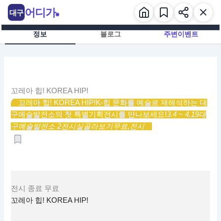
콘
어디가
대구
텐
츠
정보
블로그
주변이벤트
로
건
너
뛰
기
꼬레아 힙! KOREA HIP!
꼬레아 힙! KOREA HIP!
K-힙 문화를 예술로 재해석하는 대
구예술발전소의 첫 특별기획전시를 만나보세요!
3.4 ~ 4.19
대
구예술발전소 2전시실
골라보기
무료,
전시
전시
종료
무료
꼬레아 힙! KOREA HIP!