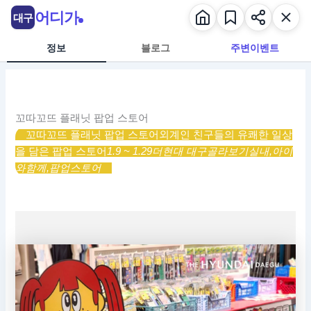
콘
어디가
대구
텐
츠
정보
블로그
주변이벤트
로
건
너
뛰
꼬따꼬뜨 플래닛 팝업 스토어
기
꼬따꼬뜨 플래닛 팝업 스토어
외계인 친구들의 유쾌한 일상
을 담은 팝업 스토어
1.9 ~ 1.29
더현대 대구
골라보기
실내,
아이
와함께,
팝업스토어