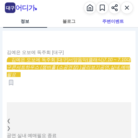
콘
어디가
대구
텐
츠
정보
블로그
주변이벤트
로
건
너
뛰
김예은 오보에 독주회 [대구]
기
김예은 오보에 독주회 [대구]
서양음악(클래식)
7.10 ~ 7.10
대
구콘서트하우스 (챔버홀 (소공연장) )
골라보기
공연,
실내,
예매
필요
❮
❯
공연
실내
예매필요
종료