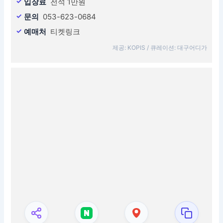
입장료
전석 1만원
문의
053-623-0684
예매처
티켓링크
제공: KOPIS / 큐레이션: 대구어디가