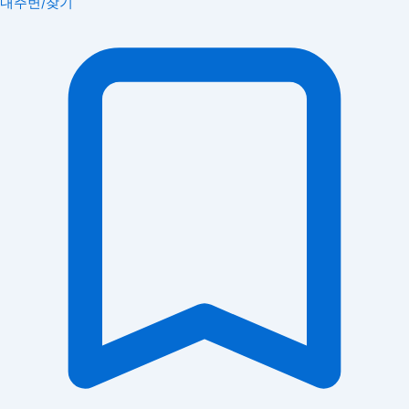
내주변/찾기