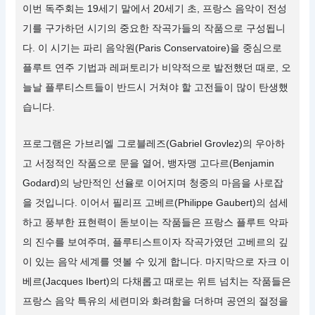
이번 독주회는 19세기 말에서 20세기 초, 프랑스 음악이 전성
기를 구가하던 시기의 중요한 작곡가들의 작품으로 구성됩니
다. 이 시기는 파리 음악원(Paris Conservatoire)을 중심으로
플루트 연주 기법과 레퍼토리가 비약적으로 발전했던 때로, 오
늘날 플루티스트들이 반드시 거쳐야 할 고전들이 많이 탄생했
습니다.
프로그램은 가브리엘 그로블레즈(Gabriel Grovlez)의 우아하
고 서정적인 작품으로 문을 열어, 뱅자맹 고다르(Benjamin
Godard)의 낭만적인 선율로 이어지며 청중의 마음을 사로잡
을 것입니다. 이어서 필리프 고베르(Philippe Gaubert)의 섬세
하고 풍부한 표현력이 돋보이는 작품들은 프랑스 플루트 악파
의 진수를 보여주며, 플루티스트이자 작곡가였던 고베르의 깊
이 있는 음악 세계를 엿볼 수 있게 합니다. 마지막으로 자크 이
베르(Jacques Ibert)의 다채롭고 때로는 위트 넘치는 작품들은
프랑스 음악 특유의 세련미와 화려함을 더하며 공연의 절정을