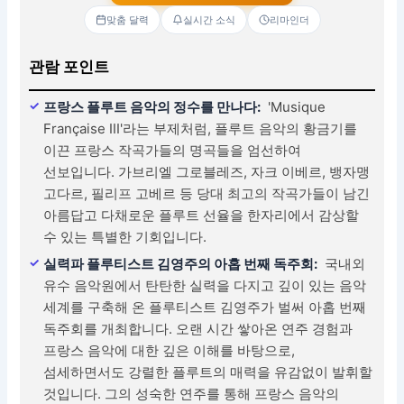
맞춤 달력
실시간 소식
리마인더
관람 포인트
프랑스 플루트 음악의 정수를 만나다:
'Musique
Française III'라는 부제처럼, 플루트 음악의 황금기를
이끈 프랑스 작곡가들의 명곡들을 엄선하여
선보입니다. 가브리엘 그로블레즈, 자크 이베르, 뱅자맹
고다르, 필리프 고베르 등 당대 최고의 작곡가들이 남긴
아름답고 다채로운 플루트 선율을 한자리에서 감상할
수 있는 특별한 기회입니다.
실력파 플루티스트 김영주의 아홉 번째 독주회:
국내외
유수 음악원에서 탄탄한 실력을 다지고 깊이 있는 음악
세계를 구축해 온 플루티스트 김영주가 벌써 아홉 번째
독주회를 개최합니다. 오랜 시간 쌓아온 연주 경험과
프랑스 음악에 대한 깊은 이해를 바탕으로,
섬세하면서도 강렬한 플루트의 매력을 유감없이 발휘할
것입니다. 그의 성숙한 연주를 통해 프랑스 음악의