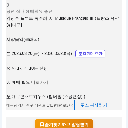
❯
공연
실내
예매필요
종료
김영주 플루트 독주회 Ⅸ: Musique Français Ⅲ (프랑스 음악
3) [대구]
서양음악(클래식)
2026.03.20(금) ~ 2026.03.20(금)
캘린더 추가
약 1시간 10분 진행
예매 필요
바로가기
대구콘서트하우스 (챔버홀 (소공연장) )
주소 복사하기
대구광역시 중구 태평로 141 (태평로2가)
즐겨찾기하고 알림받기