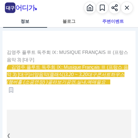
콘
어디가
대구
텐
츠
정보
블로그
주변이벤트
로
건
너
뛰
김영주 플루트 독주회 Ⅸ: MUSIQUE FRANÇAIS Ⅲ (프랑스
기
음악 3) [대구]
김영주 플루트 독주회 Ⅸ: Musique Français Ⅲ (프랑스 음
악 3) [대구]
서양음악(클래식)
3.20 ~ 3.20
대구콘서트하우스
(챔버홀 (소공연장) )
골라보기
공연,
실내,
예매필요
❮