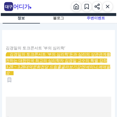
콘
어디가
대구
텐
츠
정보
블로그
주변이벤트
로
건
너
뛰
기
김경일의 토크콘서트 '부의 심리학'
김경일의 토크콘서트 '부의 심리학'
돈과 심리의 상관관계를
전하는 대한민국 최고의 심리학자 김경일 교수의 특별 강좌
3.28 ~ 3.28
대덕문화전당 드림홀
골라보기
강연/세미나,
예매필
요