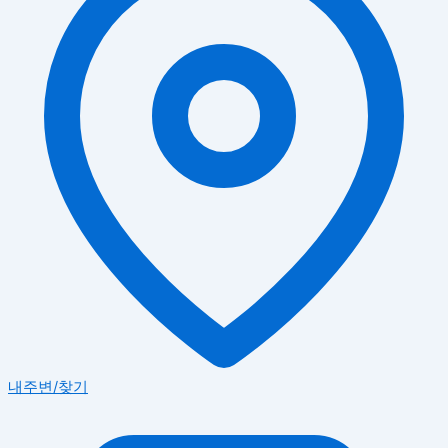
내주변/찾기