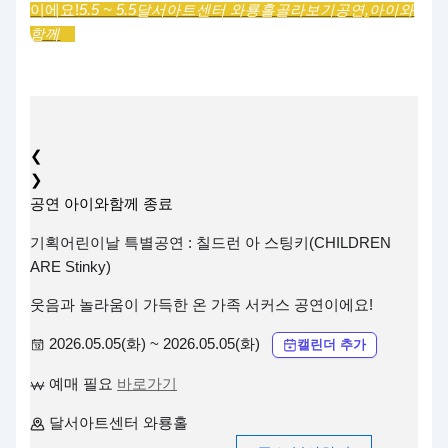
이에요!
5.5 ~ 5.5
달서아트센터 와룡홀
골라보기
공연,
아이와
함께
❮
❯
공연
아이와함께
종료
기획어린이날 특별공연 : 칠드런 아 스팅키(CHILDREN
ARE Stinky)
웃음과 놀라움이 가득한 온 가족 서커스 공연이에요!
2026.05.05(화) ~ 2026.05.05(화)
캘린더 추가
예매 필요
바로가기
달서아트센터 와룡홀