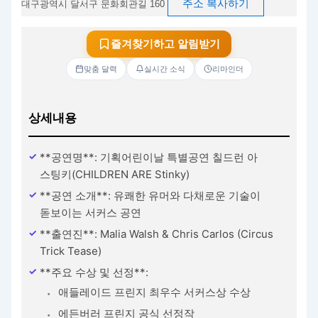
주소 복사하기
대구광역시 달서구 문화회관길 160
즐겨찾기하고 알림받기
맞춤 달력
실시간 소식
리마인더
상세내용
**공연명**: 기획어린이날 특별공연 칠드런 아
스팅키(CHILDREN ARE Stinky)
**공연 소개**: 유쾌한 유머와 다채로운 기술이
돋보이는 서커스 공연
**출연진**: Malia Walsh & Chris Carlos (Circus
Trick Tease)
**주요 수상 및 선정**:
애들레이드 프린지 최우수 서커스상 수상
에든버러 프린지 공식 선정작