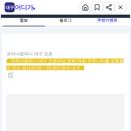
콘
어디가
대구
텐
츠
정보
블로그
주변이벤트
로
건
너
뛰
기
굿러너컴퍼니 대구 오픈
굿러너컴퍼니 대구 오픈
러닝 문화·대회·커뮤니티를 경험할
수 있는 공간
10.16 ~ 10.16
더현대 대구