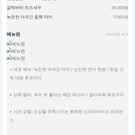
갈릭버터 치즈새우
26,000원
녹진한 아귀간 듬뿍 마끼
17,000원
메뉴판
이미지로 보기
• 대표 메뉴: 녹진한 아귀간 마끼 / 신선한 연어 한판 / 한입 가
득 대왕 후토마끼
• 강추 별미: 속이 싹 풀리는 해장 파스타 / 겉바속촉 메로구이
• 시선 강탈: 오감을 만족시키는 화려한 드라이아이스 퍼포먼
스