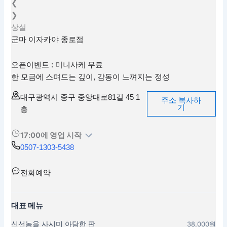
❮
❯
상설
군마 이자카야 종로점
오픈이벤트 : 미니사케 무료
한 모금에 스며드는 깊이, 감동이 느껴지는 정성
대구광역시 중구 중앙대로81길 45 1
주소 복사하
기
층
17:00에 영업 시작
0507-1303-5438
전화예약
대표 메뉴
신선놈을 사시미 아담한 판
38,000원