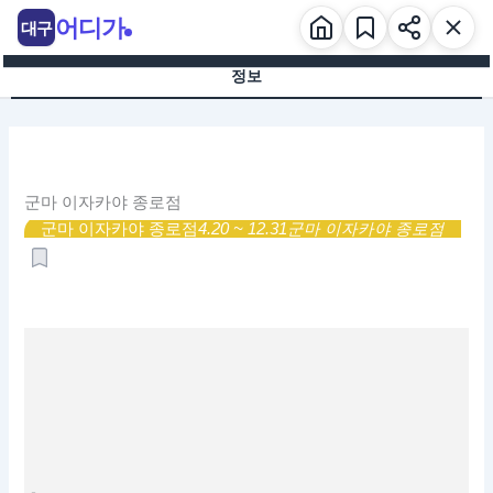
콘
어디가
대구
텐
츠
정보
로
건
너
뛰
기
군마 이자카야 종로점
군마 이자카야 종로점
4.20 ~ 12.31
군마 이자카야 종로점