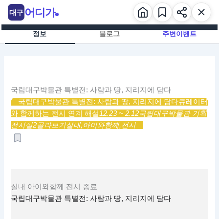
콘
어디가
대구
텐
츠
정보
블로그
주변이벤트
로
건
너
뛰
기
국립대구박물관 특별전: 사람과 땅, 지리지에 담다
국립대구박물관 특별전: 사람과 땅, 지리지에 담다
큐레이터
와 함께하는 전시 연계 해설
12.23 ~ 2.12
국립대구박물관 기획
전시실2
골라보기
실내,
아이와함께,
전시
실내
아이와함께
전시
종료
국립대구박물관 특별전: 사람과 땅, 지리지에 담다