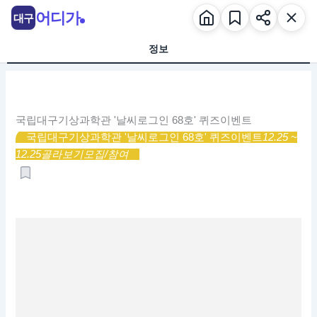
콘
어디가
대구
텐
츠
정보
로
건
너
뛰
국립대구기상과학관 '날씨로그인 68호' 퀴즈이벤트
기
국립대구기상과학관 '날씨로그인 68호' 퀴즈이벤트
12.25 ~
12.25
골라보기
모집/참여