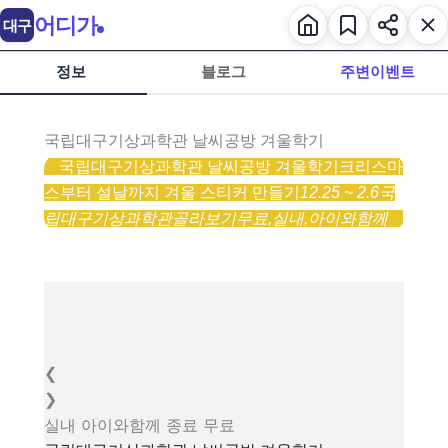
어디가
대구
정보
블로그
주변이벤트
국립대구기상과학관 날씨공방 겨울학기
국립대구기상과학관 날씨공방 겨울학기
크리스마
스부터 설날까지 겨울 스티커 만들기
12.25 ~ 2.6
국
립대구기상과학관
골라보기
무료,
실내,
아이와함께
❮
❯
실내
아이와함께
종료
무료