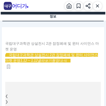
콘
어디가
대구
텐
츠
정보
로
건
너
뛰
기
국립대구과학관 상설전시 2관 잠정폐쇄 및 윈터 사이언스 마
켓 운영
국립대구과학관 상설전시 2관 잠정폐쇄 및 윈터 사이언스
마켓 운영
1.12 ~ 1.12
골라보기
행정/소식
❮
❯