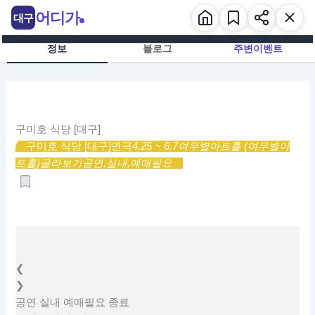
콘
어디가
대구
텐
츠
정보
블로그
주변이벤트
로
건
너
뛰
기
구미호 식당 [대구]
구미호 식당 [대구]
연극
4.25 ~ 6.7
여우별아트홀 (여우별아
트홀)
골라보기
공연,
실내,
예매필요
❮
❯
공연
실내
예매필요
종료