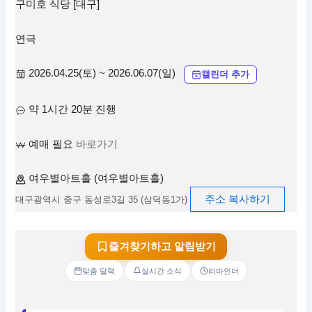
구미호 식당 [대구]
연극
2026.04.25(토) ~ 2026.06.07(일)
캘린더 추가
약 1시간 20분 진행
예매 필요
바로가기
여우별아트홀 (여우별아트홀)
주소 복사하기
대구광역시 중구 동성로3길 35 (삼덕동1가)
즐겨찾기하고 알림받기
맞춤 달력
실시간 소식
리마인더