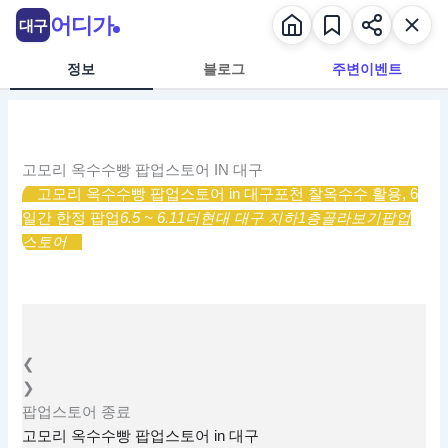
콘
어디가
대구
텐
츠
정보
블로그
주변이벤트
로
건
너
뛰
고모리 옥수수빵 팝업스토어 IN 대구
기
고모리 옥수수빵 팝업스토어 in 대구
포천 찰옥수수 활용, 6
일간 한정 팝업
6.5 ~ 6.11
더현대 대구 지하1층
골라보기
팝업
스토어
❮
❯
팝업스토어
종료
고모리 옥수수빵 팝업스토어 in 대구