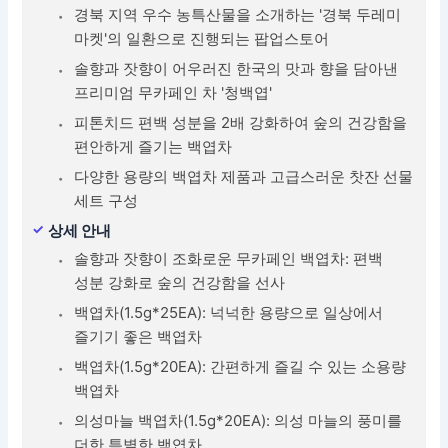
경북 지역 우수 농특산물을 소개하는 '경북 두레미
마켓'의 일환으로 진행되는 팝업스토어
솔향과 잣향이 어우러진 한국의 맛과 향을 담아낸
프리미엄 무카페인 차 '청백엽'
피톤치드 편백 성분을 2배 강화하여 숲의 건강함을
편안하게 즐기는 백엽차
다양한 용량의 백엽차 제품과 고급스러운 찻잔 선물
세트 구성
상세 안내
솔향과 잣향이 조화로운 무카페인 백엽차: 편백
성분 강화로 숲의 건강함을 선사
백엽차(1.5g*25EA): 넉넉한 용량으로 일상에서
즐기기 좋은 백엽차
백엽차(1.5g*20EA): 간편하게 즐길 수 있는 소용량
백엽차
의성마늘 백엽차(1.5g*20EA): 의성 마늘의 풍미를
더한 특별한 백엽차