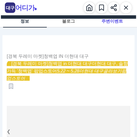
콘
어디가
대구
텐
츠
정보
블로그
주변이벤트
로
건
너
뛰
기
[경북 두레미 마켓]청백엽 IN 더현대 대구
[경북 두레미 마켓]청백엽 in 더현대 대구
더현대 대구, 솔향
가득 '청백엽' 팝업스토어
5.22 ~ 5.28
더현대 대구
골라보기
팝
업스토어
❮