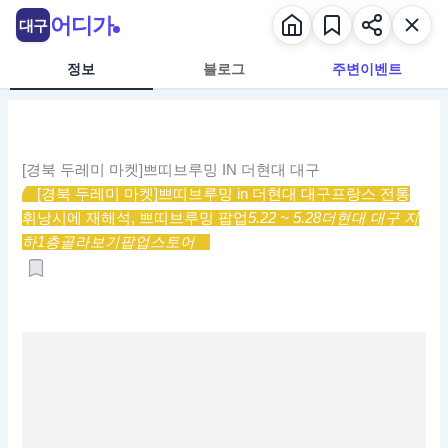
콘
어디가
대구
텐
츠
정보
블로그
주변이벤트
로
건
너
뛰
[경북 두레미 마켓]쁘띠브루밍 IN 더현대 대구
기
[경북 두레미 마켓]쁘띠브루밍 in 더현대 대구
프랑스 전통
휘낭시에 재해석, 쁘띠브루밍 팝업
5.22 ~ 5.28
더현대 대구 지
하1층
골라보기
팝업스토어