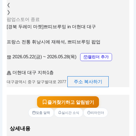
❮
❯
팝업스토어
종료
[경북 두레미 마켓]쁘띠브루밍 in 더현대 대구
프랑스 전통 휘낭시에 재해석, 쁘띠브루밍 팝업
2026.05.22(금) ~ 2026.05.28(목)
캘린더 추가
더현대 대구 지하1층
주소 복사하기
대구광역시 중구 달구벌대로 2077
즐겨찾기하고 알림받기
맞춤 달력
실시간 소식
리마인더
상세내용