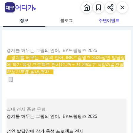
콘
어디가
대구
텐
츠
정보
블로그
주변이벤트
로
건
너
뛰
경계를 허무는 그림의 언어, IBK드림윙즈 2025
기
경계를 허무는 그림의 언어, IBK드림윙즈 2025
성인 발달장
애 작가 육성 프로젝트 전시
11.25 ~ 11.29
대구 석암미술관
골
라보기
무료,
실내,
전시
실내
전시
종료
무료
경계를 허무는 그림의 언어, IBK드림윙즈 2025
성인 발달장애 작가 육성 프로젝트 전시