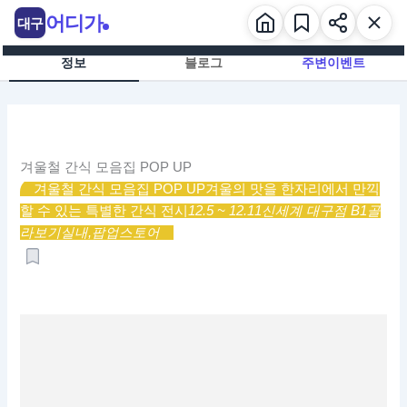
콘
어디가
대구
텐
츠
정보
블로그
주변이벤트
로
건
너
뛰
기
겨울철 간식 모음집 POP UP
겨울철 간식 모음집 POP UP
겨울의 맛을 한자리에서 만끽
할 수 있는 특별한 간식 전시
12.5 ~ 12.11
신세계 대구점 B1
골
라보기
실내,
팝업스토어