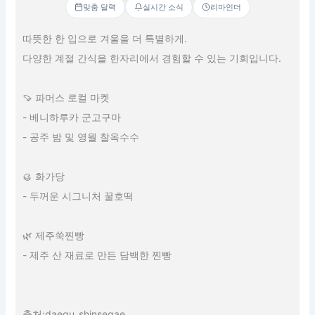
맞춤 달력
실시간 소식
리마인더
따뜻한 한 입으로 겨울을 더 특별하게.
다양한 계절 간식을 한자리에서 경험할 수 있는 기회입니다.
🍠 파머스 로컬 마켓
- 베니하루카 군고구마
- 공주 밤 및 영월 찰옥수수
🥮 화가당
- 두꺼운 시그니처 꿀호떡
🌿 제주쑥찐빵
- 제주 산 재료로 만든 담백한 찐빵
출처:daegu_shinsegae